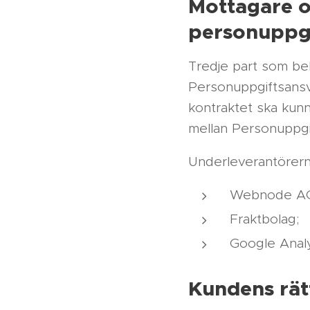
Mottagare o
personuppgi
Tredje part som be
Personuppgiftsansva
kontraktet ska kun
mellan Personuppgi
Underleverantörern
Webnode AG 
Fraktbolag;
Google Analy
Kundens rät