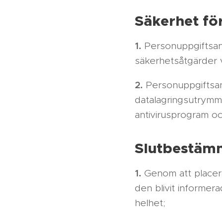
Säkerhet fö
1.
Personuppgiftsansv
säkerhetsåtgärder v
2.
Personuppgiftsans
datalagringsutrymme
antivirusprogram oc
Slutbestäm
1.
Genom att placer
den blivit informer
helhet;