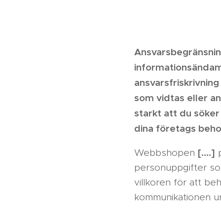
Ansvarsbegränsnin
informationsändam
ansvarsfriskrivning
som vidtas eller a
starkt att du söke
dina företags beho
[….]
Webbshopen
p
personuppgifter som
villkoren för att b
kommunikationen un