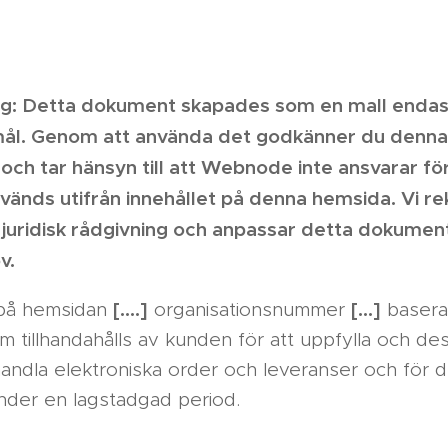
g: Detta dokument skapades som en mall endas
ål. Genom att använda det godkänner du denna
 och tar hänsyn till att Webnode inte ansvarar f
nvänds utifrån innehållet på denna hemsida. Vi
r juridisk rådgivning och anpassar detta dokument
v.
[….]
[…]
å hemsidan
organisationsnummer
basera
 tillhandahålls av kunden för att uppfylla och d
ehandla elektroniska order och leveranser och för
der en lagstadgad period.