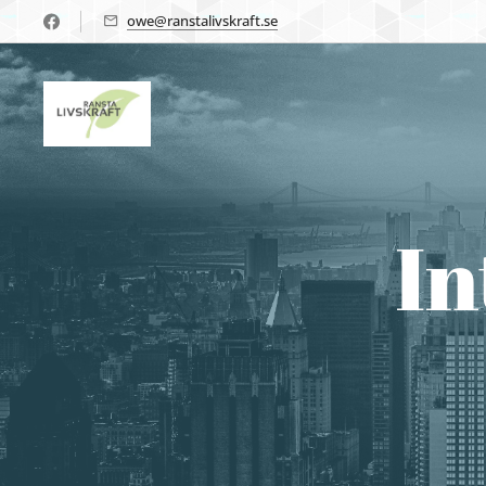
owe@ranstalivskraft.se
In