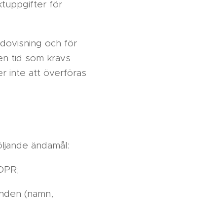
tuppgifter för
dovisning och för
en tid som krävs
r inte att överföras
ljande ändamål:
GDPR;
unden (namn,