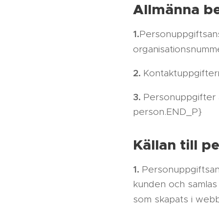
Allmänna b
1.
Personuppgiftsans
organisationsnum
2.
Kontaktuppgiftern
3.
Personuppgifter ä
person.END_P}
Källan till 
1.
Personuppgiftsan
kunden och samlas 
som skapats i web