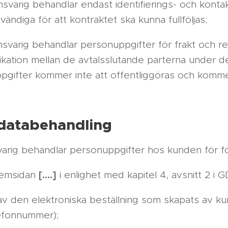
varig behandlar endast identifierings- och kontak
ndiga för att kontraktet ska kunna fullföljas;
svarig behandlar personuppgifter för frakt och re
ation mellan de avtalsslutande parterna under d
ppgifter kommer inte att offentliggöras och komme
databehandling
arig behandlar personuppgifter hos kunden för fö
[….]
hemsidan
i enlighet med kapitel 4, avsnitt 2 i 
av den elektroniska beställning som skapats av k
lefonnummer);