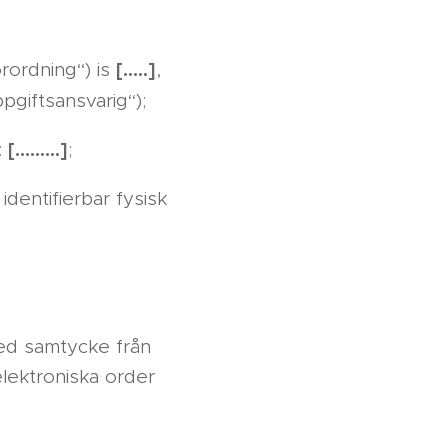
[…..]
rordning“) is
,
pgiftsansvarig“);
[………]
.:
;
identifierbar fysisk
ed samtycke från
lektroniska order