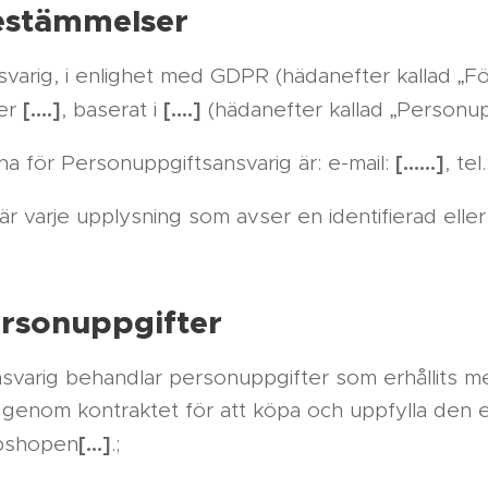
estämmelser
varig, i enlighet med GDPR (hädanefter kallad „Fö
[….]
[….]
mer
, baserat i
(hädanefter kallad „Personup
[……]
a för Personuppgiftsansvarig är: e-mail:
, tel
r varje upplysning som avser en identifierad eller 
personuppgifter
svarig behandlar personuppgifter som erhållits m
genom kontraktet för att köpa och uppfylla den e
[…]
bshopen
.;