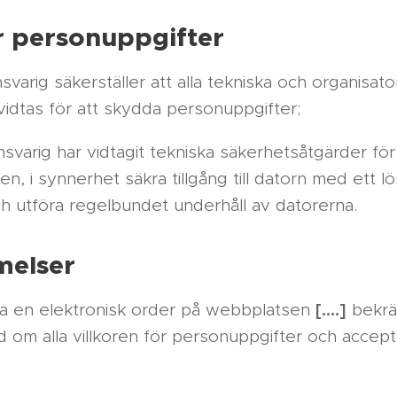
r personuppgifter
arig säkerställer att alla tekniska och organisato
idtas för att skydda personuppgifter;
varig har vidtagit tekniska säkerhetsåtgärder för 
n, i synnerhet säkra tillgång till datorn med ett 
h utföra regelbundet underhåll av datorerna.
melser
[….]
a en elektronisk order på webbplatsen
bekrä
ad om alla villkoren för personuppgifter och accept