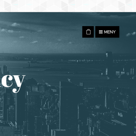
MENY
icy