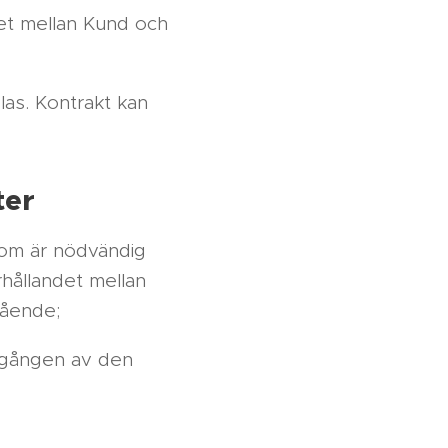
det mellan Kund och
as. Kontrakt kan
ter
som är nödvändig
rhållandet mellan
gående;
tgången av den