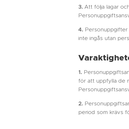
3.
Att följa lagar o
Personuppgiftsansv
4.
Personuppgifter ä
inte ingås utan per
Varaktighet
1.
Personuppgiftsans
för att uppfylla de 
Personuppgiftsansv
2.
Personuppgiftsan
period som krävs fö