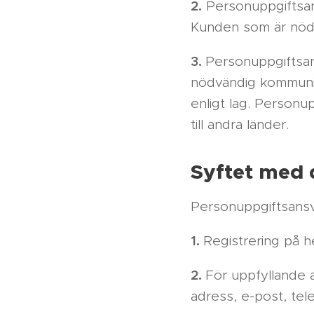
2.
Personuppgiftsans
Kunden som är nödvä
3.
Personuppgiftsan
nödvändig kommunik
enligt lag. Personu
till andra länder.
Syftet med 
Personuppgiftsansv
1.
Registrering på 
2.
För uppfyllande 
adress, e-post, te