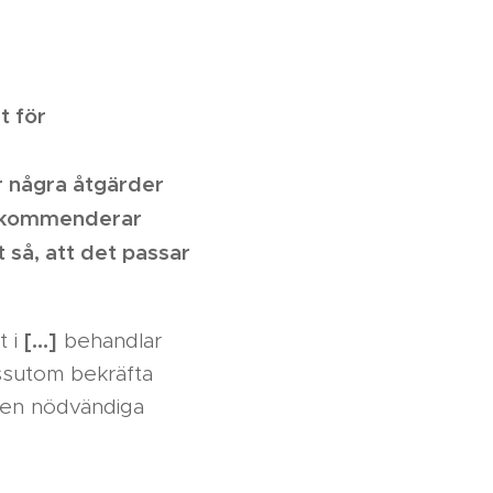
t för
ör några åtgärder
 rekommenderar
 så, att det passar
[…]
t i
behandlar
essutom bekräfta
 den nödvändiga